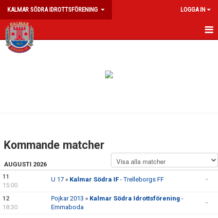
KALMAR SÖDRA IDROTTSFÖRENING
LOGGA IN
HEM
NYHETER
KALENDER
MATCHER
OM FÖRENINGEN
Kommande matcher
KLUBBKLÄDER
AUGUSTI 2026
SPELARE & FÖRÄLDRAR
11
U 17
»
Kalmar Södra IF
- Trelleborgs FF
-
15:00
FÖR LEDARE
12
Pojkar 2013
»
Kalmar Södra Idrottsförening
-
-
18:30
Emmaboda