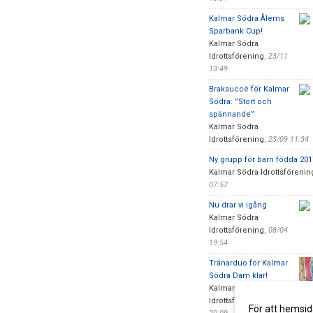
Kalmar Södra Ålems
Sparbank Cup!
Kalmar Södra
Idrottsförening
,
23/11
13:49
Braksuccé för Kalmar
Södra: ”Stort och
spännande”
Kalmar Södra
Idrottsförening
,
23/09 11:34
Ny grupp för barn födda 201
Kalmar Södra Idrottsförenin
07:57
Nu drar vi igång
Kalmar Södra
Idrottsförening
,
08/04
19:54
Tränarduo för Kalmar
Södra Dam klar!
Kalmar Södra
Idrottsförening
,
08/01
För att hemsid