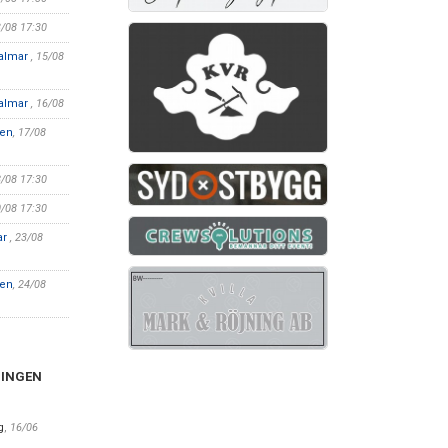
3/08 17:30
Kalmar
, 15/08
Kalmar
, 16/08
len
, 17/08
8/08 17:30
0/08 17:30
ar
, 23/08
len
, 24/08
NINGEN
g
,
16/06