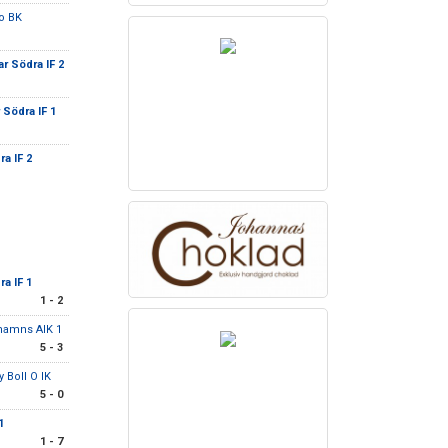
o BK
r Södra IF 2
 Södra IF 1
a IF 2
a IF 1
1 - 2
hamns AIK 1
5 - 3
 Boll O IK
5 - 0
1
1 - 7