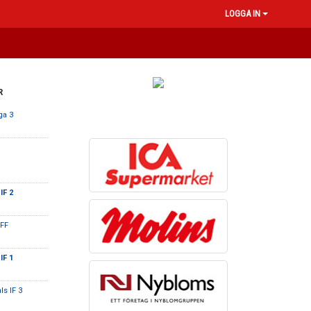
LOGGA IN
R
ga 3
IF 2
 FF
IF 1
ls IF 3