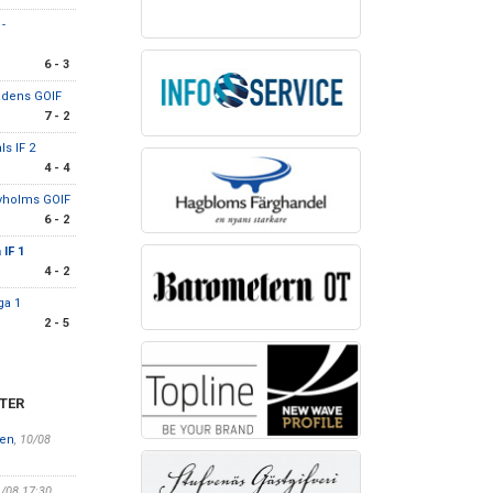
-
6 - 3
tadens GOIF
7 - 2
ls IF 2
4 - 4
yholms GOIF
6 - 2
IF 1
4 - 2
ga 1
2 - 5
TER
len
, 10/08
1/08 17:30