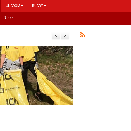
UNGDOM
RUGBY
Bilder
<
>