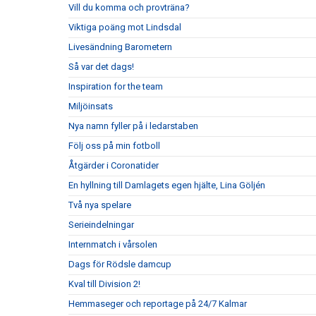
Vill du komma och provträna?
Viktiga poäng mot Lindsdal
Livesändning Barometern
Så var det dags!
Inspiration for the team
Miljöinsats
Nya namn fyller på i ledarstaben
Följ oss på min fotboll
Åtgärder i Coronatider
En hyllning till Damlagets egen hjälte, Lina Göljén
Två nya spelare
Serieindelningar
Internmatch i vårsolen
Dags för Rödsle damcup
Kval till Division 2!
Hemmaseger och reportage på 24/7 Kalmar