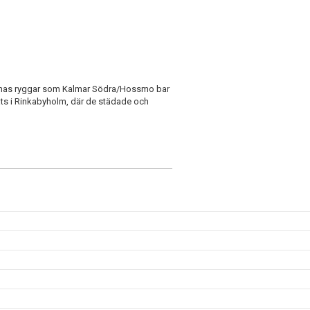
öjornas ryggar som Kalmar Södra/Hossmo bar
ats i Rinkabyholm, där de städade och