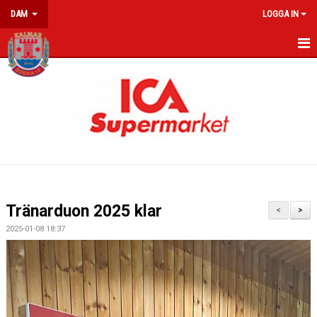
DAM
LOGGA IN
HEM
NYHETER
KALENDER
MATCHER
TRUPPEN
Tränarduon 2025 klar
<
>
BILDER
2025-01-08 18:37