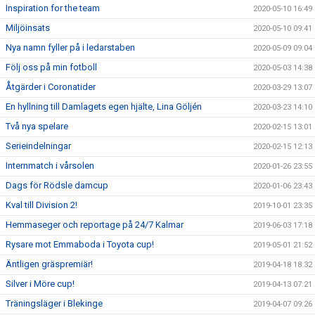
Inspiration for the team
2020-05-10 16:49
Miljöinsats
2020-05-10 09:41
Nya namn fyller på i ledarstaben
2020-05-09 09:04
Följ oss på min fotboll
2020-05-03 14:38
Åtgärder i Coronatider
2020-03-29 13:07
En hyllning till Damlagets egen hjälte, Lina Göljén
2020-03-23 14:10
Två nya spelare
2020-02-15 13:01
Serieindelningar
2020-02-15 12:13
Internmatch i vårsolen
2020-01-26 23:55
Dags för Rödsle damcup
2020-01-06 23:43
Kval till Division 2!
2019-10-01 23:35
Hemmaseger och reportage på 24/7 Kalmar
2019-06-03 17:18
Rysare mot Emmaboda i Toyota cup!
2019-05-01 21:52
Äntligen gräspremiär!
2019-04-18 18:32
Silver i Möre cup!
2019-04-13 07:21
Träningsläger i Blekinge
2019-04-07 09:26