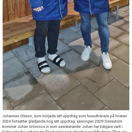
Johannes Olsson, som började sitt uppdrag som huvudtränare på hösten
2024 fortsätter glädjande nog sitt uppdrag säsongen 2025! Dessutom
kommer Johan Grönroos in som assisterande. Johan har tidigare varit i
Kalmar Södra och har en lång karriär som sträcker sig från Norra Tång, via