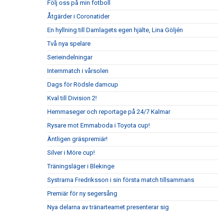
Följ oss på min fotboll
Åtgärder i Coronatider
En hyllning till Damlagets egen hjälte, Lina Göljén
Två nya spelare
Serieindelningar
Internmatch i vårsolen
Dags för Rödsle damcup
Kval till Division 2!
Hemmaseger och reportage på 24/7 Kalmar
Rysare mot Emmaboda i Toyota cup!
Äntligen gräspremiär!
Silver i Möre cup!
Träningsläger i Blekinge
Systrarna Fredriksson i sin första match tillsammans
Premiär för ny segersång
Nya delarna av tränarteamet presenterar sig