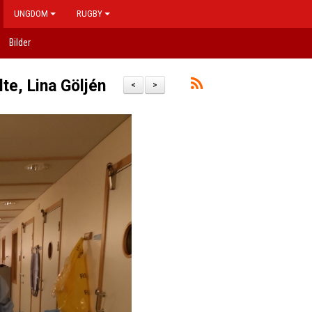
UNGDOM
RUGBY
Bilder
lte, Lina Göljén
<
>