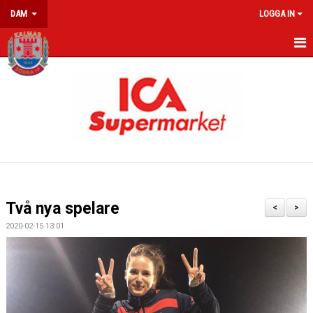
DAM
LOGGA IN
HEM
NYHETER
KALENDER
MATCHER
TRUPPEN
Två nya spelare
<
>
BILDER
2020-02-15 13:01