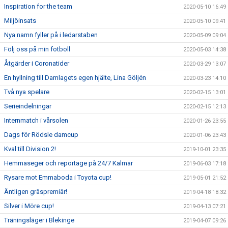
Inspiration for the team
2020-05-10 16:49
Miljöinsats
2020-05-10 09:41
Nya namn fyller på i ledarstaben
2020-05-09 09:04
Följ oss på min fotboll
2020-05-03 14:38
Åtgärder i Coronatider
2020-03-29 13:07
En hyllning till Damlagets egen hjälte, Lina Göljén
2020-03-23 14:10
Två nya spelare
2020-02-15 13:01
Serieindelningar
2020-02-15 12:13
Internmatch i vårsolen
2020-01-26 23:55
Dags för Rödsle damcup
2020-01-06 23:43
Kval till Division 2!
2019-10-01 23:35
Hemmaseger och reportage på 24/7 Kalmar
2019-06-03 17:18
Rysare mot Emmaboda i Toyota cup!
2019-05-01 21:52
Äntligen gräspremiär!
2019-04-18 18:32
Silver i Möre cup!
2019-04-13 07:21
Träningsläger i Blekinge
2019-04-07 09:26