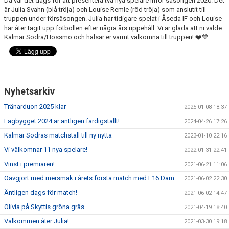
Då var det dags för att presentera två nya spelare inför säsongen 2020. Det
är Julia Svahn (blå tröja) och Louise Remle (röd tröja) som anslutit till
truppen under försäsongen. Julia har tidigare spelat i Åseda IF och Louise
har åter tagit upp fotbollen efter några års uppehåll. Vi är glada att ni valde
Kalmar Södra/Hossmo och hälsar er varmt välkomna till truppen! ❤️💙
Nyhetsarkiv
Tränarduon 2025 klar
2025-01-08 18:37
Lagbygget 2024 är äntligen färdigställt!
2024-04-26 17:26
Kalmar Södras matchställ till ny nytta
2023-01-10 22:16
Vi välkomnar 11 nya spelare!
2022-01-31 22:41
Vinst i premiären!
2021-06-21 11:06
Oavgjort med mersmak i årets första match med F16 Dam
2021-06-02 22:30
Äntligen dags för match!
2021-06-02 14:47
Olivia på Skyttis gröna gräs
2021-04-19 18:40
Välkommen åter Julia!
2021-03-30 19:18