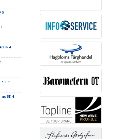
F 5
1 -
ra IF 4
n-
ls IF 2
rgs BK 4