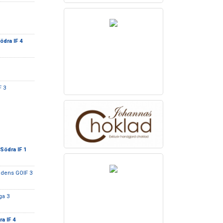
ödra IF 4
F 3
Södra IF 1
adens GOIF 3
ga 3
a IF 4