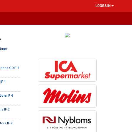
LOGGA IN
R
inge-
adens GOIF 4
IF 1
dra IF 4
ls IF 2
ors IF 2