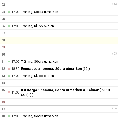
v.32
03
04
17:00
Träning, Södra utmarken
05
06
17:00
Träning, Klubblokalen
07
08
09
v.33
10
11
17:00
Träning, Södra utmarken
12
18:30
Emmaboda hemma, Södra utmarken
()
(..)
13
17:00
Träning, Klubblokalen
14
15
IFK Berga 1 hemma, Södra Utmarken 4, Kalmar
(P2013
11:00
SÖ1)
(..)
16
v.34
17
18
17:00
Träning, Södra utmarken