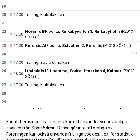
19
20
17:00
Träning, Klubblokalen
21
22
Hossmo BK borta, Rinkabyvallen 3, Rinkabyholm
(P2013
12:00
SÖ1)
(..)
23
11:00
Persnäs AIF borta, Solvallen 2, Persnäs
(P2013 SÖ3)
(..)
v.35
24
25
17:00
Träning, Södra utmarken
26
Lindsdals IF 1 hemma, Södra Utmarken 4, Kalmar
(P2013
18:00
SÖ1)
(..)
27
17:00
Träning, Klubblokalen
28
29
30
Mörbylånga GOIF hemma, Södra Utmarken 4, Kalmar
18:00
(P2013 SÖ3)
(..)
För att hemsidan ska fungera korrekt använder vi nödvändiga
v.36
31
cookies från SportAdmin. Dessa går inte att stänga av.
Föreningen kan också använda frivilliga cookies, t.ex. för statistik