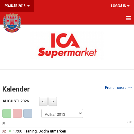
POJKAR 2013
LOGGA IN
HEM
NYHETER
KALENDER
MATCHER
TRUPPEN
Kalender
Prenumerera >>
AUGUSTI 2026
v.31
01
02
17:00
Träning, Södra utmarken