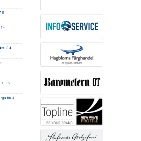
F 5
1 -
ra IF 4
n-
ls IF 2
rgs BK 4