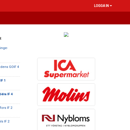
LOGGA IN
R
inge-
adens GOIF 4
IF 1
dra IF 4
ors IF 2
ls IF 2