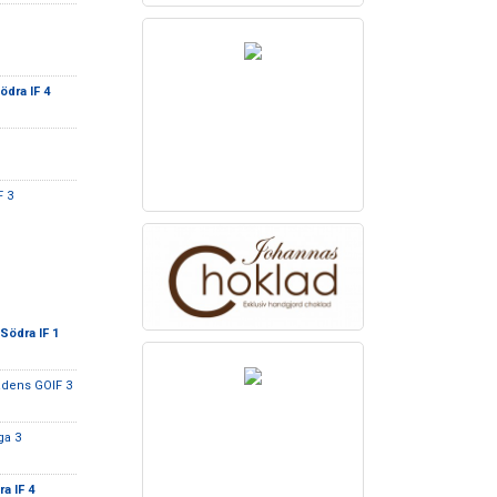
ödra IF 4
F 3
Södra IF 1
adens GOIF 3
ga 3
a IF 4