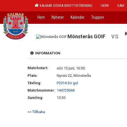
KALMAR SÖDRA IDROTTSFÖRENING
HERR
DAM
Hem
Nyheter
Kalender
Truppen
vs
Mönsterås GOIF
INFORMATION
Matchstart:
sön 15 juni, 16:00
Plats:
Nynäs 22, Mönsterås
Tävling:
P2014 Sö gul
Matchnummer:
144725044
Samling:
15:30
<< Tillbaka