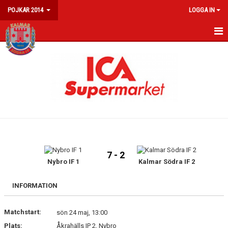
POJKAR 2014
LOGGA IN
HEM
NYHETER
KALENDER
MATCHER
TRUPPEN
7 - 2
Nybro IF 1
Kalmar Södra IF 2
INFORMATION
Matchstart:
sön 24 maj, 13:00
Plats:
Åkrahälls IP 2, Nybro