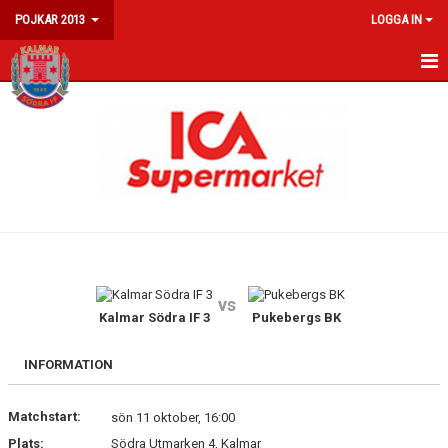
POJKAR 2013
LOGGA IN
HEM
NYHETER
KALENDER
MATCHER
TRUPPEN
vs
Kalmar Södra IF 3
Pukebergs BK
INFORMATION
Matchstart:
sön 11 oktober, 16:00
Plats:
Södra Utmarken 4, Kalmar