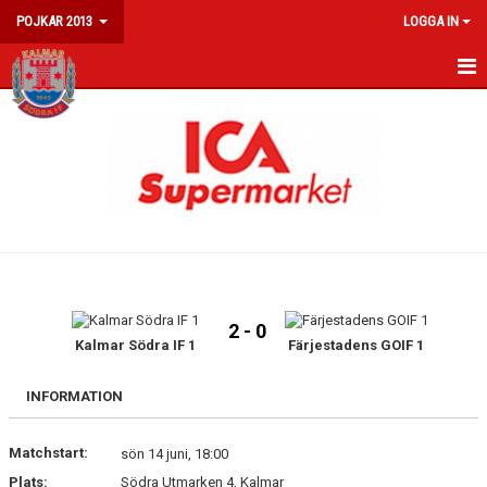
POJKAR 2013
LOGGA IN
HEM
NYHETER
KALENDER
MATCHER
TRUPPEN
2 - 0
Kalmar Södra IF 1
Färjestadens GOIF 1
INFORMATION
Matchstart:
sön 14 juni, 18:00
Plats:
Södra Utmarken 4, Kalmar