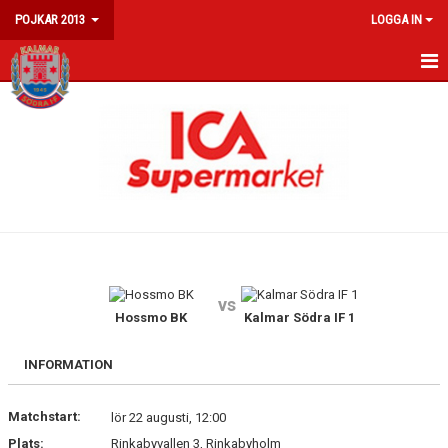
POJKAR 2013
LOGGA IN
HEM
NYHETER
KALENDER
MATCHER
TRUPPEN
vs
Hossmo BK
Kalmar Södra IF 1
INFORMATION
Matchstart:
lör 22 augusti, 12:00
Plats:
Rinkabyvallen 3, Rinkabyholm