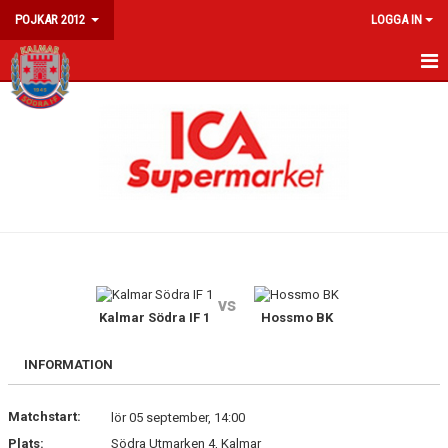
POJKAR 2012
LOGGA IN
P12
NYHETER
KALENDER
MATCHER
TRUPPEN
vs
Kalmar Södra IF 1
Hossmo BK
INFORMATION
Matchstart:
lör 05 september, 14:00
Plats:
Södra Utmarken 4, Kalmar