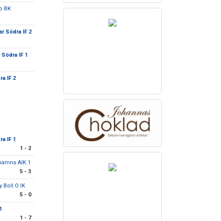
o BK
r Södra IF 2
 Södra IF 1
a IF 2
a IF 1
1 - 2
hamns AIK 1
5 - 3
 Boll O IK
5 - 0
1
1 - 7