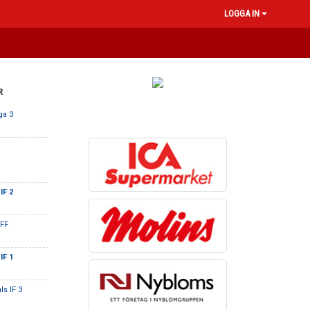
LOGGA IN
R
ga 3
IF 2
 FF
IF 1
ls IF 3