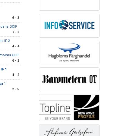
-
6 - 3
tadens GOIF
7 - 2
ls IF 2
4 - 4
yholms GOIF
6 - 2
IF 1
4 - 2
ga 1
2 - 5