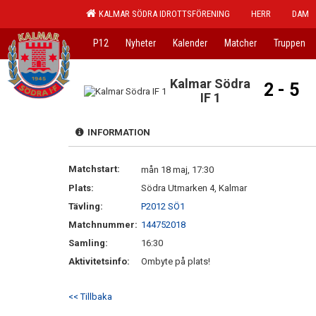
KALMAR SÖDRA IDROTTSFÖRENING
HERR
DAM
P12
Nyheter
Kalender
Matcher
Truppen
Kalmar Södra
2 - 5
IF 1
INFORMATION
Matchstart:
mån 18 maj, 17:30
Plats:
Södra Utmarken 4, Kalmar
Tävling:
P2012 SÖ1
Matchnummer:
144752018
Samling:
16:30
Aktivitetsinfo:
Ombyte på plats!
<< Tillbaka