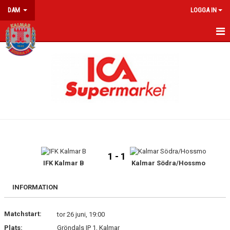
DAM
LOGGA IN
HEM
NYHETER
KALENDER
MATCHER
TRUPPEN
1 - 1
BILDER
IFK Kalmar B
Kalmar Södra/Hossmo
INFORMATION
Matchstart:
tor 26 juni, 19:00
Plats:
Gröndals IP 1, Kalmar