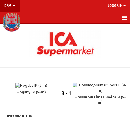
DAM
LOGGA IN
HEM
NYHETER
KALENDER
MATCHER
TRUPPEN
BILDER
Högsby IK (9-m)
3 - 1
Hossmo/Kalmar Södra B (9-
m)
INFORMATION