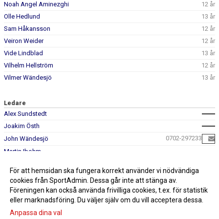
Noah Angel Aminezghi
12 år
Olle Hedlund
13 år
Sam Håkansson
12 år
Veiron Weider
12 år
Vide Lindblad
13 år
Vilhelm Hellström
12 år
Vilmer Wändesjö
13 år
Ledare
Alex Sundstedt
Joakim Östh
0702-297233
John Wändesjö
Martin Ibohm
Mattias Andersson
För att hemsidan ska fungera korrekt använder vi nödvändiga
Yosef Aminezghi
cookies från SportAdmin. Dessa går inte att stänga av.
Föreningen kan också använda frivilliga cookies, t.ex. för statistik
eller marknadsföring. Du väljer själv om du vill acceptera dessa.
Anpassa dina val