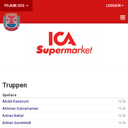
POJKAR 2013
LOGGA IN
HEM
NYHETER
KALENDER
MATCHER
TRUPPEN
Truppen
Spelare
Abdel Kassoum
13 år
Abhinav Subramanian
13 år
Adnan Battal
12 år
Adrian Sundstedt
12 år