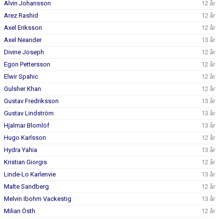
Alvin Johansson
12 år
Arez Rashid
12 år
Axel Eriksson
12 år
Axel Neander
13 år
Divine Joseph
12 år
Egon Pettersson
12 år
Elwir Spahic
12 år
Gulsher Khan
12 år
Gustav Fredriksson
13 år
Gustav Lindström
13 år
Hjalmar Blomlöf
13 år
Hugo Karlsson
12 år
Hydra Yahia
13 år
Kristian Giorgis
12 år
Linde-Lo Karlenvie
13 år
Malte Sandberg
12 år
Melvin Ibohm Vackestig
13 år
Milian Östh
12 år